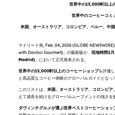
世界中の
15,000
軒以上
世界中のコーヒーコミ
米国、オーストラリア、コロンビア、ペルー、中国
マドリード発, Feb. 04, 2026 (GLOBE NEWSWIRE) 
with Davinci Gourmet
)
」の最新版が、
現地時間
2
月
Madrid
)
」において正式発表される。
世界中の
15,000
軒以上のコーヒーショップ
を評価し
と高品質なコーヒー体験のグローバルガイドとなっ
このリストは、
米国、オーストラリア、コロンビア
えて成長を続けるグローバルムーブメントの強さを
ダヴィンチグルメが選ぶ世界ベストコーヒーショッ