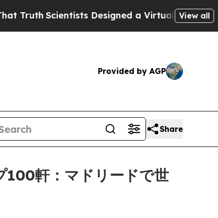
Scientists Designed a Virtual Alien Lifeform to Hu
View all
Provided by AGP
Share
プ100軒：マドリードで世