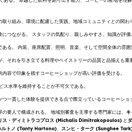
である。 卓越した飲料を創り出す能力、コーヒーの産地を理
の取り組み、環境に配慮した実践、地域コミュニティとの関わ
験につながる。 スタッフの気配り、親しみやすさ、知識が評価
である。 内装、座席配置、照明、音楽、そして空間全体の雰囲
が、それを引き立てる料理やペイストリーの品質と品揃えも重
供内容で印象を残すコーヒーショップが高い評価を受ける。
ビス水準を維持することが不可欠である。
かつ一貫した体験を提供できる点で際立っているコーヒーショ
界の要人で構成される。 地域別審査を主導する専門家には、
キ
リス・ディミトラコプロス (
Michalis
Dimitrakopoulos
)
と
ダ
ルトノ (
Tanty Hartono
)
、
スンヒ・ターク (
Sunghee Tark