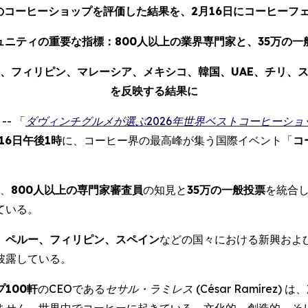
のコーヒーショップを評価した結果を、
2月16
日にコーヒーフ
ュニティの重要な指標：
800
人以上の業界専門家と、
35
万の一
、フィリピン、マレーシア、メキシコ、韓国、
UAE
、チリ、
を反映する結果に
-- 「
ダヴィンチグルメが選ぶ
2026
年世界ベストコーヒーショ
16
日午後1時
に、コーヒー界の最高峰が集う国際イベント「
コ
、
800
人以上の専門家審査員
の知見と
35万の一般投票
を統合
ている。
、ペルー、フィリピン、スペイン
などの国々における新興およ
披露している。
プ
100
軒
のCEOである
セサル・ラミレス (
César Ramírez
)
は、