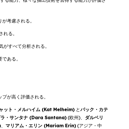
解する能力、様々な抽出技術を習得する能力が評価さ
りが考慮される。
される。
気がすべて分析される。
要である。
ップが高く評価される。
ャット・メルハイム (
Kat Melheim
)
と
パック・カテ
ラ・サンタナ (
Dara Santana
)
(欧州)、
ダルベリ
)
、
マリアム・エリン (
Mariam Erin
)
(アジア・中