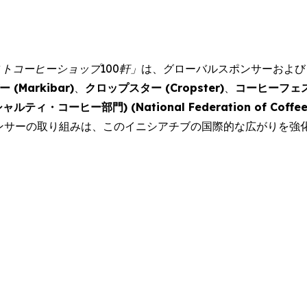
ストコーヒーショップ
100
軒」
は、グローバルスポンサーおよび
ー (
Markibar
)
、
クロップスター (
Cropster
)
、
コーヒーフェ
ャルティ・コーヒー部門) (
National Federation of Coffe
ンサーの取り組みは、このイニシアチブの国際的な広がりを強