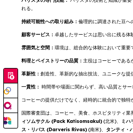
バリスタの専門技能：
バリスタの技術と知識が重要
れる。
持続可能性への取り組み：
倫理的に調達された豆へ
顧客サービス：
卓越したサービスは思い出に残る体
雰囲気と空間：
環境は、総合的な体験において重要
料理とペイストリーの品質：
主役はコーヒーである
革新性：
創造性、革新的な抽出技法、ユニークな提
一貫性：
時間帯や場面に関わらず、高い品質とサー
コーヒーの提供だけでなく、経時的に統合的で独特
国際審査団は、コーヒー、美食、ホスピタリティ業
ィソムサクル (
Pack Katisomsakul
)
(北米)、
ミハ
ス・リバス (
Darveris Rivas
)
(南米)、
タンティ・ハ