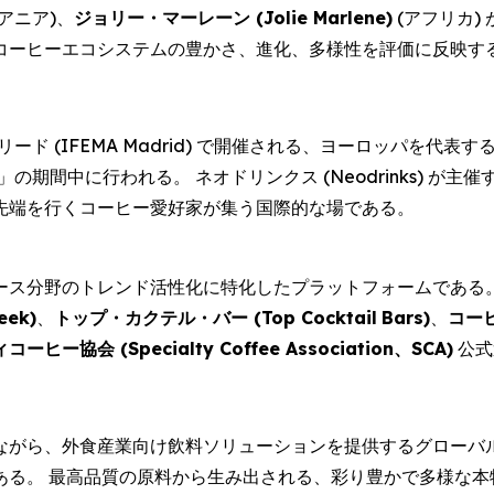
アニア)、
ジョリー・マーレーン (
Jolie Marlene
)
(アフリカ)
コーヒーエコシステムの豊かさ、進化、多様性を評価に反映す
マドリード (IFEMA Madrid) で開催される、ヨーロッパ
」の期間中に行われる。 ネオドリンクス (Neodrinks) 
先端を行くコーヒー愛好家が集う国際的な場である。
ース分野のトレンド活性化に特化したプラットフォームである
eek
)
、
トップ・カクテル・バー (
Top Cocktail
Bars
)
、
コー
コーヒー協会 (
Specialty Coffee Association、SCA
)
公式
ながら、外食産業向け飲料ソリューションを提供するグローバル
ある。 最高品質の原料から生み出される、彩り豊かで多様な本