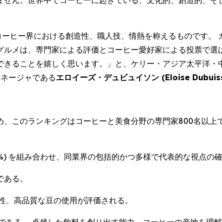
ません。世界中でコーヒーに起きている、文化的、創造的、そ
コーヒー界における創造性、職人技、情熱を称えるものです。
グルメは、専門家による評価とコーヒー愛好家による投票で選
嬉しく思います。」と、ケリー・アジア太平洋・中東・アフリカ (Kerr
ルマネージャである
エロイーズ・デュビュイソン (
Eloise Dubui
め、このランキングはコーヒーと美食分野の専門家800名以上
(30%) を組み合わせ、同業界の包括的かつ多様で代表的な視点
である。
性、高品質な豆の使用が評価される。