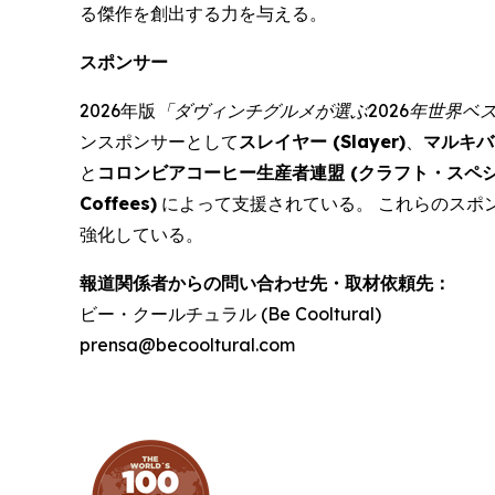
る傑作を創出する力を与える。
スポンサー
2026年版
「ダヴィンチグルメが選ぶ2026年世界ベ
ンスポンサーとして
スレイヤー (
Slayer
)
、
マルキバ
と
コロンビアコーヒー生産者連盟 (クラフト・スペシ
Coffees
)
によって支援されている。 これらのスポ
強化している。
報道関係者からの問い合わせ先・取材依頼先：
ビー・クールチュラル (Be Cooltural)
prensa@becooltural.com