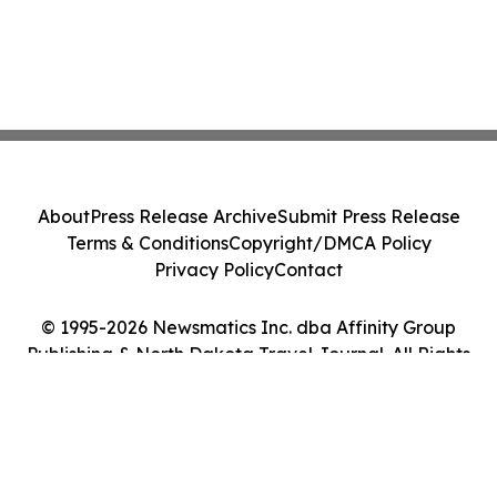
About
Press Release Archive
Submit Press Release
Terms & Conditions
Copyright/DMCA Policy
Privacy Policy
Contact
© 1995-2026 Newsmatics Inc. dba Affinity Group
Publishing & North Dakota Travel Journal. All Rights
Reserved.
Cookie Settings / Your Privacy Choices