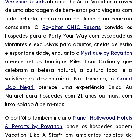
Vessence Resorts
oferece
The Art of Vacation
através
de uma abordagem de bem-estar para viagens com
tudo incluído, centrada no equilíbrio e na conexão
consciente. O
Royalton CHIC Resorts
convida os
hóspedes para o
Party Your Way
com escapadelas
vibrantes e exclusivas para adultos, cheias de estilo
e espontaneidade, enquanto o
Mystique by Royalton
oferece retiros boutique
Miles from Ordinary
que
celebram a beleza natural, a cultura local e a
sofisticação descontraída. Na Jamaica, o
Grand
Lido Negril
oferece uma experiência única
Au
Naturel
para hóspedes com 21 anos ou mais, com
luxo isolado à beira-mar.
O portfólio também inclui o
Planet Hollywood Hotels
& Resorts by Royalton
, onde os hóspedes podem
Vacation Like A Star™
em ambientes repletos de